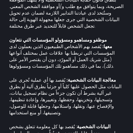
الصريحة، وبما يتوافق مع طلب و/أو موافقة الشخص المعني.
وستُتخذ لدى عيادتنا التدابير اللازمة لضمان عدم تحويل
البيانات الشخصية التي جرى جعلها مجهولة الهوية إلى حالة
تجعل الشخص قابلاً للتحديد عبر طرق مختلفة.
موظفو ومساهمو ومسؤولو المؤسسات التي نتعاون
معها:
يُقصد بهم الأشخاص الطبيعيون الذين يعملون لدى
المؤسسات التي تربطنا بها علاقات عمل بمختلف أنواعها
(مثل شريك العمل أو المورّد، دون أن يقتصر الأمر على
ذلك)، بما في ذلك مساهمو تلك المؤسسات ومسؤولوها.
معالجة البيانات الشخصية:
يُقصد بها أي عملية تُجرى على
البيانات مثل الحصول عليها كلياً أو جزئياً بطرق آلية أو بطرق
غير آلية بشرط أن تكون جزءاً من نظام تسجيل بيانات،
وتسجيلها، وتخزينها، وحفظها، وتغييرها، وإعادة تنظيمها،
والإفصاح عنها، ونقلها، واستلامها، وجعلها قابلة للوصول،
وتصنيفها، أو منع استخدامها.
البيانات الشخصية
: يُقصد بها كل معلومة تتعلق بشخص