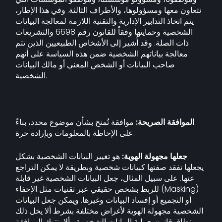
نتعاون معها ومسؤولوها، والأطراف الثالثة. وفي هذا الإطار،
يتم اتخاذ التدابير الإدارية والتقنية اللازمة لمعالجة البيانات
الشخصية وحمايتها وفقاً للقانون رقم 6698 والتشريعات
ذات الصلة. وقد أُشير إلى الأشخاص الطبيعيين الذين تتم
معالجة بياناتهم الشخصية ضمن هذه السياسة على أنهم
صاحب البيانات أو الشخص المعني أو مالك البيانات
الشخصية.
الموافقة الصريحة:
موافقة تُمنح بشأن موضوع محدد، بناءً
على الإحاطة بالمعلومات وبإرادة حرة.
جعلها مجهولة الهوية:
هو تغيير البيانات الشخصية بشكل
يجعلها تفقد صفتها كبيانات شخصية وبطريقة لا يمكن التراجع
عنها. على سبيل المثال، جعل البيانات الشخصية غير قابلة
للربط بشخص حقيقي عبر تقنيات مثل الإخفاء (Masking)
أو التجميع أو إفساد البيانات وغيرها. ويمكن جعل البيانات
الشخصية مجهولة الهوية لأغراض مختلفة بشرط ألا يخل ذلك
بنطاق قانون حماية البيانات الشخصية وألا ينتهك الموافقة