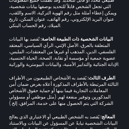
طبيعي محدد أو قابل للتحديد. وقد نُظّمت جميع المعلومات
التي تجعل الشخص قابلاً للتحديد بوصفها بيانات شخصية،
ويمكن إعطاء أمثلة مثل رقم الهوية التركية، الاسم واللقب،
عنوان البريد الإلكتروني، رقم الهاتف، عنوان السكن، تاريخ
الميلاد، رقم الحساب البنكي.
البيانات الشخصية ذات الطبيعة الخاصة:
تُقصد بها البيانات
المتعلقة بالعرق، الأصل الإثني، الرأي السياسي، المعتقد
الفلسفي، الدين، المذهب أو غيرها من المعتقدات، الملبس،
عضوية جمعية أو مؤسسة أو نقابة، الصحة، الحياة الجنسية،
الإدانة الجنائية والتدابير الأمنية، والبيانات البيومترية والوراثية.
الطرف الثالث:
يُقصد به الأشخاص الطبيعيون من الأطراف
الثالثة المرتبطة بالأطراف المذكورة أعلاه بغرض ضمان أمن
المعاملات التجارية فيما بينها أو حماية حقوق الأشخاص
المذكورين وتوفير منفعة لهم. (مثل موظفي أو مسؤولي
الشركة التي يتم الحصول منها على خدمة، المرافق، إلخ.)
المعالج:
يُقصد به الشخص الطبيعي أو الاعتباري الذي يعالج
البيانات الشخصية نيابةً عن المسؤول عن البيانات وبالاستناد