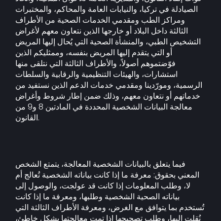
الصيادلة في تركيا، والنيابات العامة والمحاكم، والمختبرات
ومراكز الطب ومقدمي الخدمات الصحية من الأطراف
الثالثة داخل البلاد أو خارجها الذين نتعاون معهم لأغراض
التشخيص الطبي، والمنشأة الصحية التي يُحال إليها المريض
أو التي يتقدم إليها المريض بنفسه، وممثليكم الذين
فوّضتموهم أصولاً، والأطراف الثالثة التي نتلقى منها
استشارات، والهيئات التنظيمية والرقابية والسلطات
الرسمية، ومورّدينا ومقدمي خدمات الدعم الذين نستفيد من
خدماتهم أو نتعاون معهم، وذلك ضمن إطار شروط وأغراض
معالجة البيانات الشخصية المحددة في المادتين 8 و9 من
القانون.
فيما يتعلق بالبيانات الشخصية المعالجة، يتمتع الشخص
المعني بحقوق: معرفة ما إذا كانت بياناته الشخصية تُعالج أم
لا، وطلب المعلومات إذا كانت قد عولجت، والوصول إلى
بياناته الصحية الشخصية وطلبها، ومعرفة ما إذا كانت
تُستخدم بما يتوافق مع الغرض، ومعرفة الأطراف الثالثة التي
نُقلت إليها، وطلب تصحيحها إذا تمت معالجتها بشكل خاطئ،