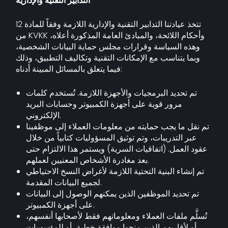
التدابير التقنية والإدارية
تتخذ عيادتنا التدابير التقنية والإدارية اللازمة وفقاً للمادة 12
من KVKK وأحكام اللائحة، والمبادئ العامة المذكورة أعلاه،
وهذه السياسة وقرارات مجلس حماية البيانات الشخصية،
وبما يتناسب مع الإمكانات التقنية وتكاليف التطبيق، وذلك
فيما يتعلق بالمسائل المبينة أدناه:
تم تحديد البرمجيات والأجهزة اللازمة. تُستخدم كلمات
مرور قوية على أجهزة الكمبيوتر وحسابات البريد
الإلكتروني.
تم نقل ما يجب حمايته من معلومات العملاء إلى موظفينا
عبر التدريبات، وتم توثيق المسؤوليات كتابياً من خلال
عقود العمل. (اتفاقيات السرية) ويستمر هذا الالتزام حتى
بعد مغادرة الأشخاص المعنيين لعملهم.
تم إنشاء البنية التحتية اللازمة لأغراض النسخ الاحتياطي
لجميع البيانات المقدمة.
تم تحديد الموظفين الذين يمكنهم الوصول إلى البيانات
على أجهزة الكمبيوتر.
تُسلَّم ملفات العملاء ومعلوماتهم فقط لأصحابها أنفسهم،
أو لأقاربهم الذين منحوا موافقة خطية، أو للمؤسسات