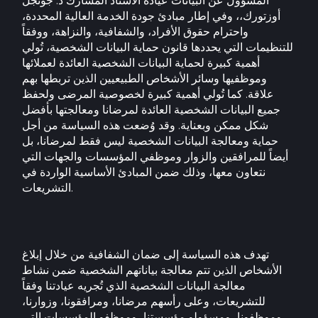
المسؤول عن البيانات عيادة الأستاذ المشارك د. جونجل
أوزتورك،، وفي إطار مبادئ جودة الخدمة العالية المحددة،
واحترام حقوق الأفراد، والشفافية، والنزاهة، ووفقاً
للتنظيمات التي يحددها قانون حماية البيانات الشخصية، تُولي
أهمية كبيرة لحماية البيانات الشخصية العائدة لعملائها
وموظفيها وسائر الأشخاص الطبيعيين الذين تربطها بهم
علاقة. كما تُولي أهمية كبيرة لخصوصية المرضى ولحفظ
جميع البيانات الشخصية العائدة لمرضانا ومعالجتها بأفضل
شكل ممكن وبعناية. وقد وُضعت هذه السياسة من أجل
حماية ومعالجة البيانات الشخصية ليس فقط لمرضانا، بل
أيضاً للمرافقين والزوار وموظفي المؤسسات والجهات التي
نتعاون معها، وذلك ضمن المبادئ الأساسية الواردة في
التشريعات.
تهدف هذه السياسة إلى ضمان الشفافية من خلال إبلاغ
الأشخاص الذين تتم معالجة بياناتهم الشخصية ضمن نشاط
معالجة البيانات الشخصية الذي تُجريه عيادتنا وفقاً
للتشريعات، وعلى رأسهم مرضانا، ومرافقونا، وزوارنا،
وموظفونا، ومسؤولو مؤسستنا، وموظفو المؤسسات التي