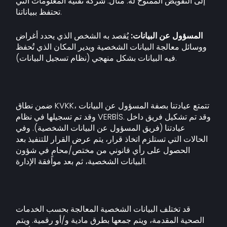
إلى التفويض الممنوح له. مثال: شركة تقنية المعلومات التي
تحتفظ ببياناتنا.
المسؤول عن البيانات:
يُقصد به الشخص الذي يحدد أغراض
ووسائل معالجة البيانات الشخصية ويدير المكان الذي تُحفظ
فيه البيانات بشكل منهجي (نظام تسجيل البيانات).
ضمن نطاق KVKK، تتمتع عيادتنا بصفة المسؤول عن البيانات
وقد تم تسجيلها في نظام VERBİS. وقد تم تشكيل فريق داخل
عيادتنا (فريق المسؤول عن البيانات الشخصية). وفي
الحالات التي تستلزم اتخاذ قرار، يتم عرض القرار للتنفيذ بعد
الحصول على رأي قانوني من مختص/محامٍ في شؤون
البيانات الشخصية، ثم بعد موافقة الإدارة.
قد تختلف البيانات الشخصية المعالجة بحسب الخدمات
الصحية المقدمة، ويتم جمعها بطرق مادية و/أو رقمية. ويتم