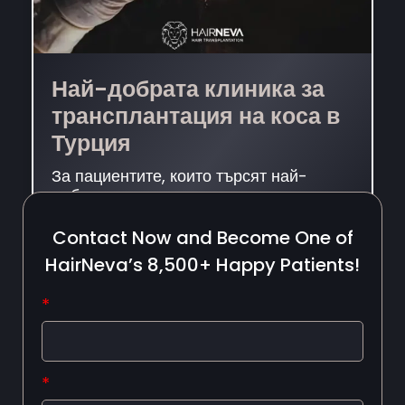
Най-добрата клиника за
трансплантация на коса в
Турция
За пациентите, които търсят най-
добрата клиника за трансплантация на
коса в Турция, HairNeva е нещо повече
от дестинация за възстановяване на
Contact Now and Become One of
косата. Тя отразява модерен подход,
HairNeva’s 8,500+ Happy Patients!
при който медицинската експертиза,
естетическото планиране и личната
*
увереност се събират в едно
внимателно създадено пътуване.
Изборът на най-добрата клиника за
трансплантация на коса в Турция не е
*
само […]