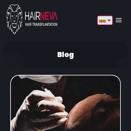
English
Français
Deutsch
Blog
Türkçe
Русский
Italiano
Español
Български
العربية