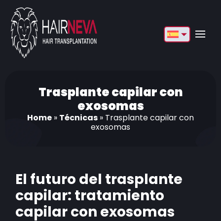
English
Français
Deutsch
Trasplante capilar con
exosomas
Türkçe
Home
»
Técnicas
»
Trasplante capilar con
exosomas
Русский
Italiano
Español
El futuro del trasplante
Български
capilar: tratamiento
capilar con exosomas
العربية