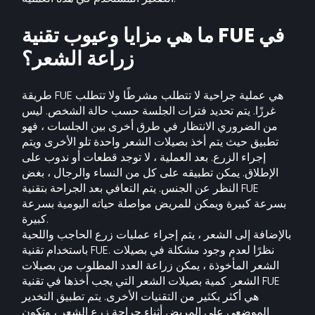
ما هي مزايا وعيوب تقنية FUE في
زراعة الشعر؟
طريقة FUE هي عملية جراحية لا تتطلب مشرطًا ولا تتطلب
غرزًا. يتم تحديد فترات الجلسة حسب حالة الشخص. ليس
من الضروري الانتظار في طرق أخرى بين الجلسات ، فهو
تطبيق حيث يتم أخذ بصيلات الشعر واحدة تلو الأخرى ويتم
إجراء الزرع. بعد العملية ، لا توجد قطعات أو ندوب على
الإطلاق. يمكن تطبيقه على كل من النساء والرجال ، بغض
النظر عن الجنس. يتم التعافي بعد الجراحة بتقنية FUE
بسرعة كبيرة ويمكن للمريض مواصلة حياته اليومية بسرعة
كبيرة.
بالإضافة إلى الشعر ، يتم إجراء عمليات زرع الحاجب واللحية
باستخدام تقنية FUE. نظرًا لعدم وجود مشكلة في بصيلات
الشعر المأخوذة ، يمكن زراعة العدد المطلوب من بصيلات
الشعر. كمية بصيلات الشعر التي يجب أخذها في تقنية FUE
هي أكثر بكثير من التقنيات الأخرى. يتم تطبيق التخدير
الموضعي على المريض أثناء جراحة زرع الشعر ، وتكون