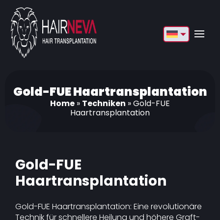
English
Français
Deutsch
Gold-FUE Haartransplantation
Home
»
Techniken
»
Gold-FUE
Türkçe
Haartransplantation
Русский
Italiano
Gold-FUE
Español
Haartransplantation
Български
Gold-FUE Haartransplantation: Eine revolutionäre
العربية
Technik für schnellere Heilung und höhere Graft-