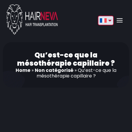
English
Français
Deutsch
Qu’est-ce que la
mésothérapie capillaire ?
Türkçe
Home
»
Non catégorisé
»
Qu’est-ce que la
mésothérapie capillaire ?
Русский
Italiano
Español
Български
العربية