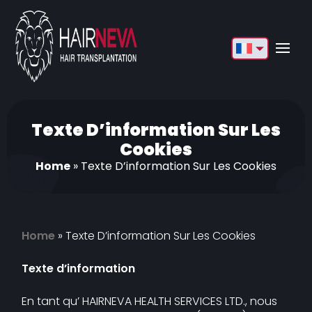
English
Français
Deutsch
Texte D’information Sur Les
Cookies
Türkçe
Home
»
Texte D’information Sur Les Cookies
Русский
Italiano
Home
»
Texte D’information Sur Les Cookies
Español
Български
Texte d’information
العربية
En tant qu’ HAIRNEVA HEALTH SERVICES LTD., nous