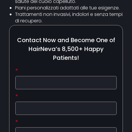
salute del cuoio capelluto.
Piani personalizzati adattati alle tue esigenze.
Trattamenti non invasivi, indolori e senza tempi
di recupero.
Prenota oggi la tua consulenza e fai il primo
Contact Now and Become One of
passo verso capelli più forti e sani!
:contentReference[oaicite:0]{index=0}
HairNeva’s 8,500+ Happy
Patients!
*
*
*