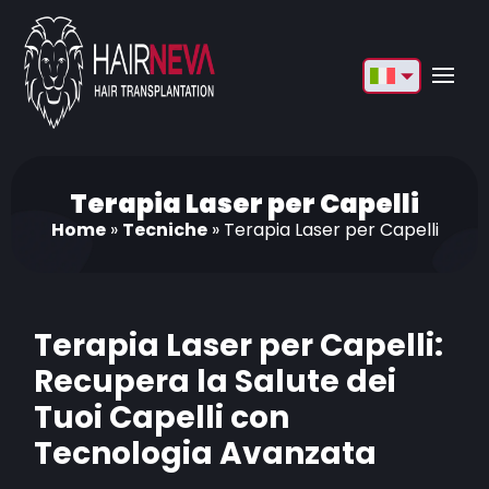
English
Français
Deutsch
Terapia Laser per Capelli
Home
»
Tecniche
»
Terapia Laser per Capelli
Türkçe
Русский
Italiano
Terapia Laser per Capelli:
Recupera la Salute dei
Español
Tuoi Capelli con
Български
Tecnologia Avanzata
العربية