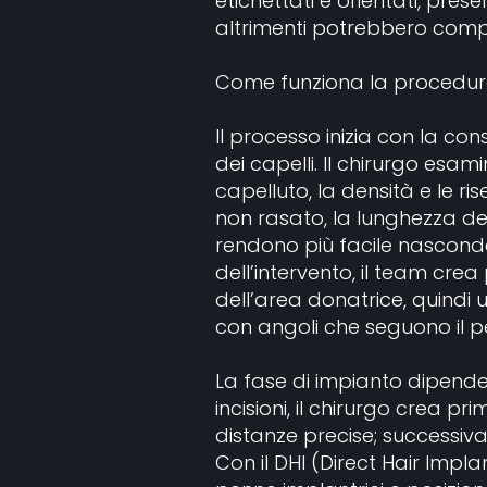
etichettati e orientati, prese
altrimenti potrebbero complic
Come funziona la procedura 
Il processo inizia con la con
dei capelli. Il chirurgo esam
capelluto, la densità e le ris
non rasato, la lunghezza dei
rendono più facile nasconder
dell’intervento, il team cre
dell’area donatrice, quindi u
con angoli che seguono il pe
La fase di impianto dipende 
incisioni, il chirurgo crea prim
distanze precise; successivam
Con il DHI (Direct Hair Implan