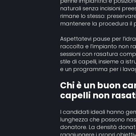
penne implantrici e posizion
naturali senza incisioni preesi
rimane lo stesso: preservare i 
mantenere la procedura il più
Aspettatevi pause per l’idra
raccolta e l’impianto non ras
sessioni con rasatura comple
stile di capelli, insieme a is
e un programma per i lavaggi
Chi è un buon can
capelli non rasat
I candidati ideali hanno ge
lunghezza che possono nasc
donatore. La densità donatr
raggiungere i propri obietti