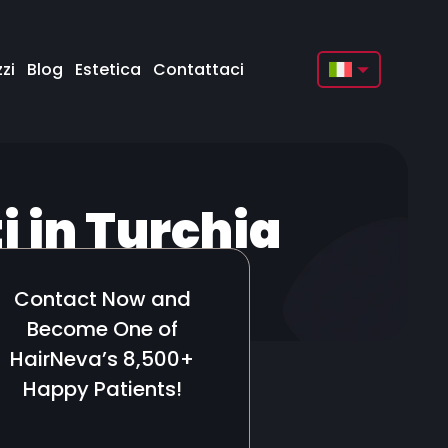
zi
Blog
Estetica
Contattaci
English
Français
Deutsch
i in Turchia
Türkçe
Русский
urchia
Contact Now and
Italiano
Become One of
Español
HairNeva’s 8,500+
Happy Patients!
Български
العربية