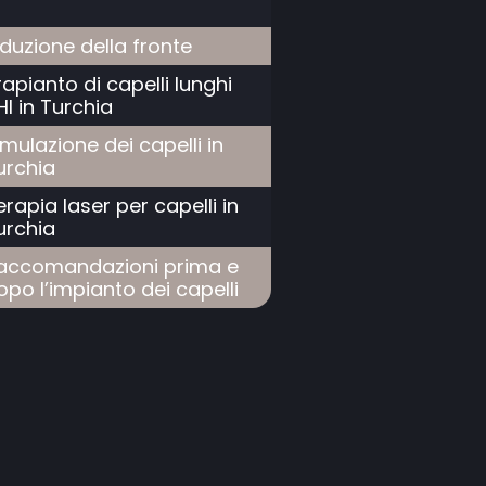
iduzione della fronte
rapianto di capelli lunghi
HI in Turchia
imulazione dei capelli in
urchia
erapia laser per capelli in
urchia
accomandazioni prima e
opo l’impianto dei capelli