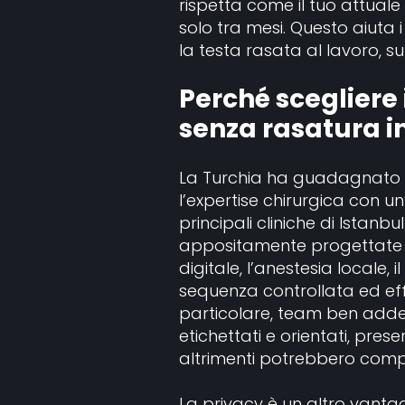
rispetta come il tuo attuale st
solo tra mesi. Questo aiuta
la testa rasata al lavoro, s
Perché scegliere i
senza rasatura i
La Turchia ha guadagnato 
l’expertise chirurgica con u
principali cliniche di Istanb
appositamente progettate 
digitale, l’anestesia locale,
sequenza controllata ed effi
particolare, team ben addes
etichettati e orientati, prese
altrimenti potrebbero complic
La privacy è un altro vantag