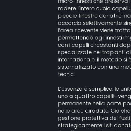
micro-innesti che preserva il 
radere l’intero cuoio capell
piccole finestre donatrici na
accorcia selettivamente singo
l’area ricevente viene tratta
permettendo agli innesti im
con i capelli circostanti dopo
specializzate nei trapianti 
internazionale, il metodo si 
sistematizzato con una meti
tecnici.
L’essenza è semplice: le uni
uno a quattro capelli—veng
permanente nella parte poste
nelle aree diradate. Ciò che
gestione protettiva dei fusti 
strategicamente i siti donato