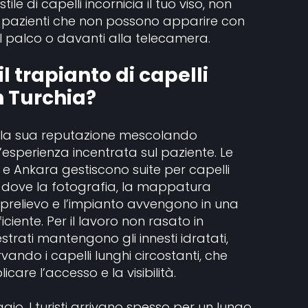
ile di capelli incornicia il tuo viso, non
 i pazienti che non possono apparire con
ul palco o davanti alla telecamera.
l trapianto di capelli
n Turchia?
la sua reputazione mescolando
n’esperienza incentrata sul paziente. Le
ul e Ankara gestiscono suite per capelli
dove la fotografia, la mappatura
 il prelievo e l’impianto avvengono in una
ciente. Per il lavoro non rasato in
trati mantengono gli innesti idratati,
rvando i capelli lunghi circostanti, che
are l’accesso e la visibilità.
gio. I turisti arrivano spesso per un lungo