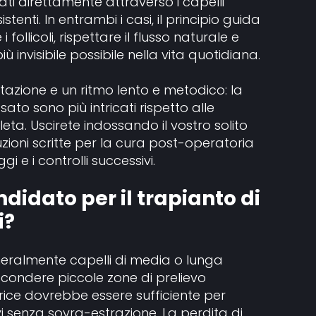
ati direttamente attraverso i capelli
stenti. In entrambi i casi, il principio guida
follicoli, rispettare il flusso naturale e
 invisibile possibile nella vita quotidiana.
tazione e un ritmo lento e metodico: la
ato sono più intricati rispetto alle
ta. Uscirete indossando il vostro solito
truzioni scritte per la cura post-operatoria
 e i controlli successivi.
didato per il trapianto di
i?
neralmente capelli di media o lunga
ondere piccole zone di prelievo
ice dovrebbe essere sufficiente per
vi senza sovra-estrazione. La perdita di