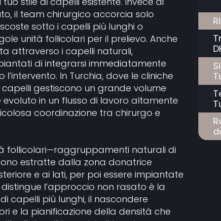
tuo stile di capelli esistente. Invece di
uto, il team chirurgico accorcia solo
R
scoste sotto i capelli più lunghi o
T
le unità follicolari per il prelievo. Anche
D
ta attraverso i capelli naturali,
piantati di integrarsi immediatamente
S
 l’intervento. In Turchia, dove le cliniche
T
di capelli gestiscono un grande volume
T
è evoluto in un flusso di lavoro altamente
T
colosa coordinazione tra chirurgo e
R
d
tà follicolari—raggruppamenti naturali di
ono estratte dalla zona donatrice
riore e ai lati, per poi essere impiantate
 distingue l’approccio non rasato è la
di capelli più lunghi, il nascondere
ri e la pianificazione della densità che