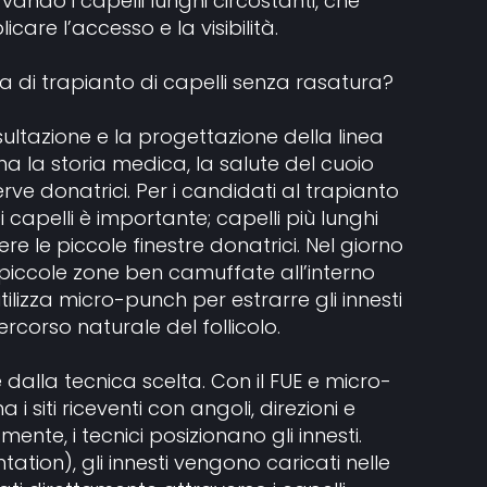
rvando i capelli lunghi circostanti, che
are l’accesso e la visibilità.
di trapianto di capelli senza rasatura?​
sultazione e la progettazione della linea
ina la storia medica, la salute del cuoio
erve donatrici. Per i candidati al trapianto
 capelli è importante; capelli più lunghi
e le piccole finestre donatrici. Nel giorno
a piccole zone ben camuffate all’interno
tilizza micro-punch per estrarre gli innesti
rcorso naturale del follicolo.
dalla tecnica scelta. Con il FUE e micro-
a i siti riceventi con angoli, direzioni e
ente, i tecnici posizionano gli innesti.
tation), gli innesti vengono caricati nelle