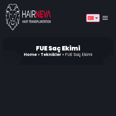
English
Français
Deutsch
FUE Saç Ekimi
Home
»
Teknikler
»
FUE Saç Ekimi
Türkçe
Русский
Italiano
Español
Български
العربية