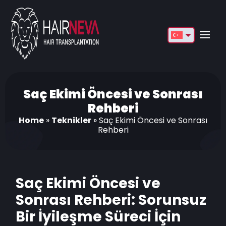
English
Français
Deutsch
Saç Ekimi Öncesi ve Sonrası
Rehberi
Türkçe
Home
»
Teknikler
»
Saç Ekimi Öncesi ve Sonrası
Rehberi
Русский
Italiano
Español
Saç Ekimi Öncesi ve
Български
Sonrası Rehberi: Sorunsuz
Bir İyileşme Süreci İçin
العربية