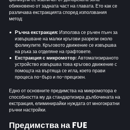
обикновено от задната част на главата. Ето как се
различава екстракцията според използвания
метод:
Ръчна екстракция:
Използва се ръчен пънч за
извършване на малки кръгови разрези около
фоликулите. Кръговото движение се извършва
на ръка за отделяне на графтовете.
Екстракция с микромотор:
Автоматизираното
устройство извършва това кръгово движение с
помощта на въртяща се игла, което прави
процеса по-бърз и по-прецизен.
Едно от основните предимства на микромотора е
способността му да стандартизира дълбочината на
екстракция, елиминирайки нуждата от многократни
ръчни настройки.
Предимства на FUE