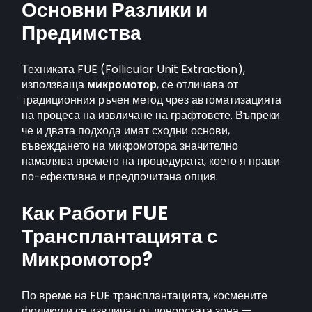
Основни Разлики и
Предимства
Техниката FUE (Follicular Unit Extraction),
използваща
микромотор
, се отличава от
традиционния ръчен метод чрез автоматизацията
на процеса на извличане на графтовете. Въпреки
че и двата подхода имат сходни основи,
въвеждането на микромотора значително
намалява времето на процедурата, което я прави
по-ефективна и предпочитана опция.
Как Работи FUE
Трансплантацията с
Микромотор?
По време на FUE трансплантацията, космените
фоликули се извличат от донорската зона —