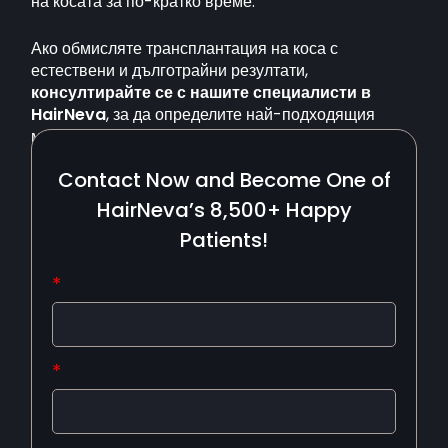
на косата за по-кратко време.
Ако обмисляте трансплантация на коса с
естествени и дълготрайни резултати,
консултирайте се с нашите специалисти в
HairNeva
, за да определите най-подходящия
метод за вашите нужди.
Contact Now and Become One of
Запазете час още днес и започнете своя път
към по-гъста и по-здрава коса!
HairNeva’s 8,500+ Happy
Patients!
*
*