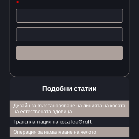
*
Подобни статии
Дизайн за възстановяване на линията на косата
на естествената вдовица
Трансплантация на коса IceGraft
Операция за намаляване на челото