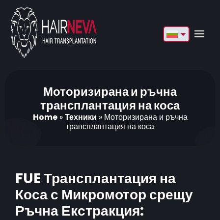
English
Français
Deutsch
Моторизирана и ръчна
трансплантация на коса
Türkçe
Home
»
Техники
»
Моторизирана и ръчна
трансплантация на коса
Русский
Italiano
Español
FUE Трансплантация на
Български
Коса с Микромотор срещу
Ръчна Екстракция:
العربية