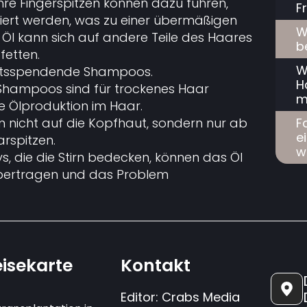
e Fingerspitzen können dazu führen,
F
viert werden, was zu einer übermäßigen
W
s Öl kann sich auf andere Teile des Haares
b
fetten.
W
eitsspendende Shampoos.
H
Shampoos sind für trockenes Haar
m
e Ölproduktion im Haar.
F
 nicht auf die Kopfhaut, sondern nur ab
e
rspitzen.
w
, die die Stirn bedecken, können das Öl
bertragen und das Problem
isekarte
Kontakt
Editor: Crabs Media