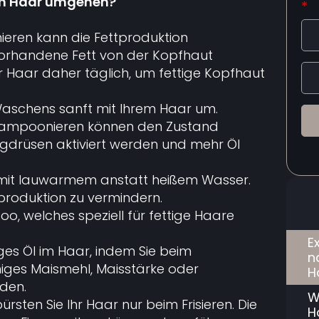
gem Haar umgehen?
*
ren kann die Fettproduktion
rhandene Fett von der Kopfhaut
r Haar daher täglich, um fettige Kopfhaut
aschens sanft mit Ihrem Haar um.
hampoonieren können den Zustand
lgdrüsen aktiviert werden und mehr Öl
 mit lauwarmem anstatt heißem Wasser.
Ölproduktion zu vermindern.
, welches speziell für fettige Haare
E
ges Öl im Haar, indem Sie beim
n
ges Maismehl, Maisstärke oder
H
den.
W
sten Sie Ihr Haar nur beim Frisieren. Die
H