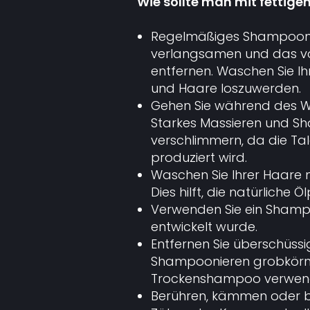
Wie sollte man mit fetti
Regelmäßiges Shampoonie
verlangsamen und das vo
entfernen. Waschen Sie Ih
und Haare loszuwerden.
Gehen Sie während des W
Starkes Massieren und S
verschlimmern, da die Ta
produziert wird.
Waschen Sie Ihrer Haare
Dies hilft, die natürliche 
Verwenden Sie ein Shampoo
entwickelt wurde.
Entfernen Sie überschüssi
Shampoonieren grobkörni
Trockenshampoo verwen
Berühren, kämmen oder bür