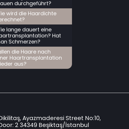
rauen durchgeführt?
ie wird die Haardichte
erechnet?
ie lange dauert eine
aartransplantation? Hat
an Schmerzen?
allen die Haare nach
iner Haartransplantation
ieder aus?
Dikilitaş, Ayazmaderesi Street No:10,
Door: 2 34349 Beşiktaş/İstanbul