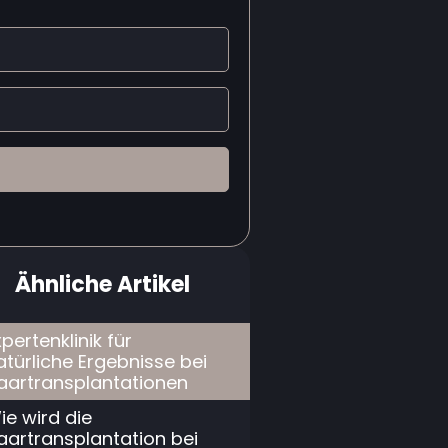
Ähnliche Artikel
xpertenklinik für
atürliche Ergebnisse bei
aartransplantationen
ie wird die
aartransplantation bei