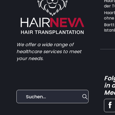
Haart
der T
Haart
ohne 
Bartt
Istan
We offer a wide range of
healthcare services to meet
your needs.
Fol
in 
Me