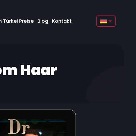
 Türkei Preise
Blog
Kontakt
English
Français
Deutsch
gem Haar
Türkçe
Русский
Italiano
Español
Български
العربية