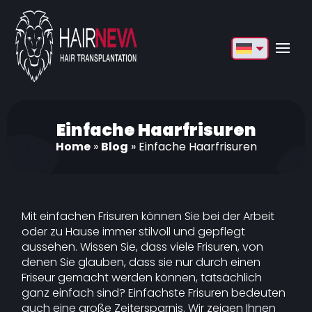
English
Français
Deutsch
Einfache Haarfrisuren
Home
»
Blog
»
Einfache Haarfrisuren
Türkçe
Русский
Italiano
Mit einfachen Frisuren können Sie bei der Arbeit
oder zu Hause immer stilvoll und gepflegt
Español
aussehen. Wissen Sie, dass viele Frisuren, von
denen Sie glauben, dass sie nur durch einen
Български
Friseur gemacht werden können, tatsächlich
ganz einfach sind? Einfachste Frisuren bedeuten
العربية
auch eine große Zeitersparnis. Wir zeigen Ihnen