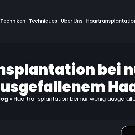
Techniken
Techniques
Über Uns
Haartransplantation
splantation bei 
usgefallenem Ha
log
»
Haartransplantation bei nur wenig ausgefal