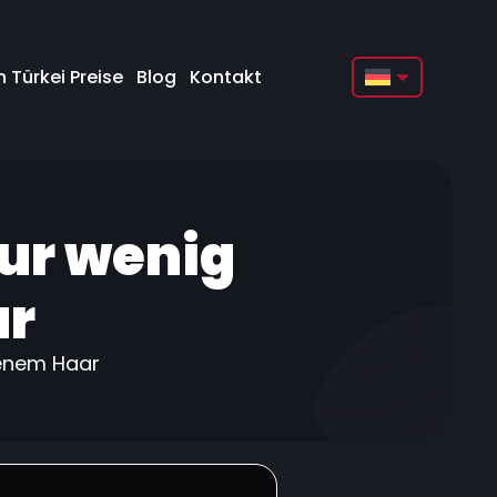
 Türkei Preise
Blog
Kontakt
English
Français
Deutsch
nur wenig
Türkçe
Русский
ar
Italiano
lenem Haar
Español
Български
العربية