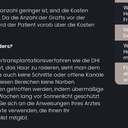
W
anzahl geringer ist, sind die Kosten
H
Da die Anzahl der Grafts vor der
F
rd der Patient vorab über die Kosten
W
b
W
ders?
H
m
rtransplantationsverfahren wie die DHI
F
st, das Haar zu rasieren, sieht man dem
e
a auch keine Schnitte oder offene Kanäle
w
 diesen Bereichen keine Narben.
n getroffen werden, indem übermäßige
 Wochen lang vor Sonnenlicht geschützt
Sie sich an die Anweisungen Ihres Arztes
te verwenden, die Ihnen Ihr
st mitgibt.