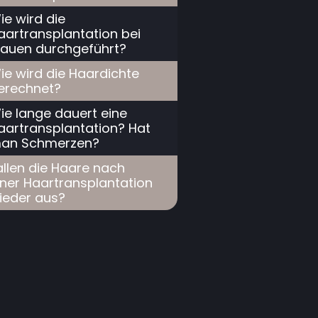
ie wird die
aartransplantation bei
rauen durchgeführt?
ie wird die Haardichte
erechnet?
ie lange dauert eine
aartransplantation? Hat
an Schmerzen?
allen die Haare nach
iner Haartransplantation
ieder aus?