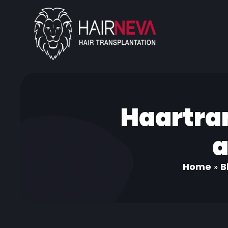
Haartran
a
Home
»
B