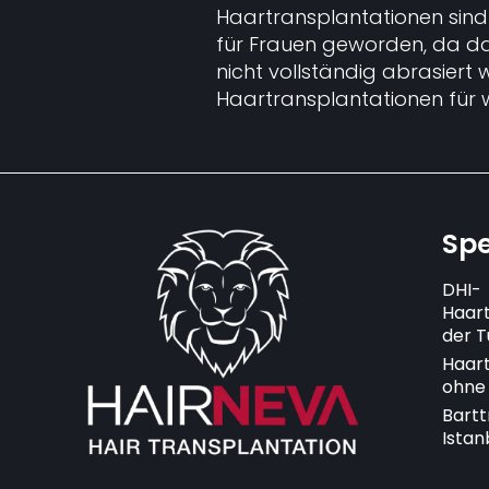
Haartransplantationen sind 
für Frauen geworden, da d
nicht vollständig abrasier
Haartransplantationen für w
Spe
DHI-
Haart
der T
Haart
ohne 
Bartt
Istan