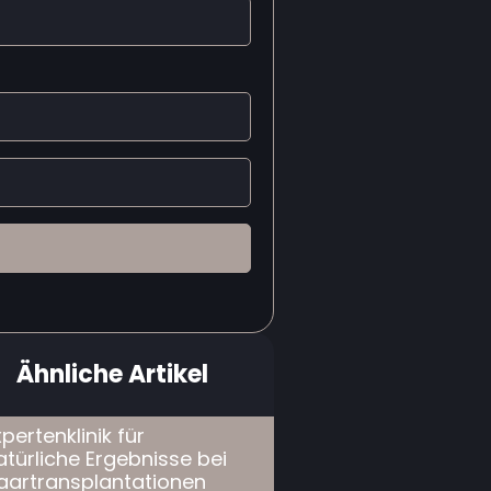
Ähnliche Artikel
xpertenklinik für
atürliche Ergebnisse bei
aartransplantationen