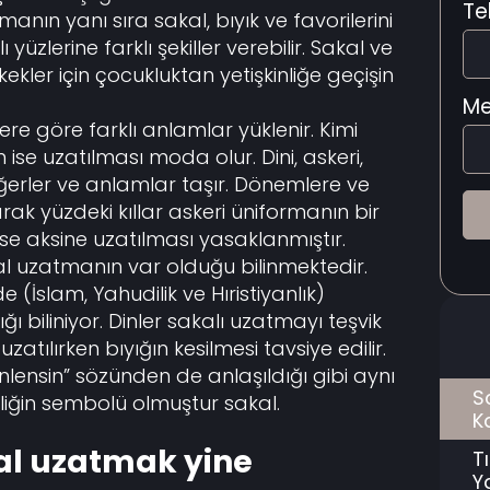
Te
manın yanı sıra sakal, bıyık ve favorilerini
ı yüzlerine farklı şekiller verebilir. Sakal ve
kler için çocukluktan yetişkinliğe geçişin
Me
re göre farklı anlamlar yüklenir. Kimi
ise uzatılması moda olur. Dini, askeri,
ğerler ve anlamlar taşır. Dönemlere ve
arak yüzdeki kıllar askeri üniformanın bir
se aksine uzatılması yasaklanmıştır.
al uzatmanın var olduğu bilinmektedir.
 (İslam, Yahudilik ve Hıristiyanlık)
 biliniyor. Dinler sakalı uzatmayı teşvik
zatılırken bıyığın kesilmesi tavsiye edilir.
nlensin” sözünden de anlaşıldığı gibi aynı
S
liğin sembolü olmuştur sakal.
K
l uzatmak yine
T
Ya