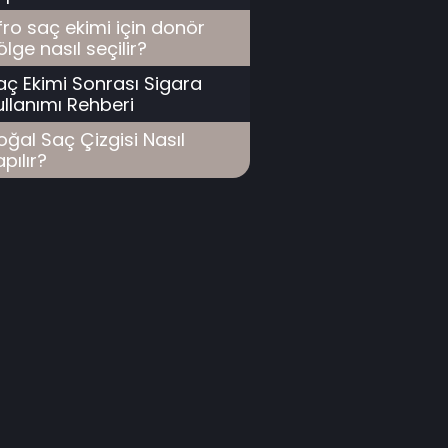
fro saç ekimi için donör
ölge nasıl seçilir?
aç Ekimi Sonrası Sigara
ullanımı Rehberi
oğal Saç Çizgisi Nasıl
pılır?