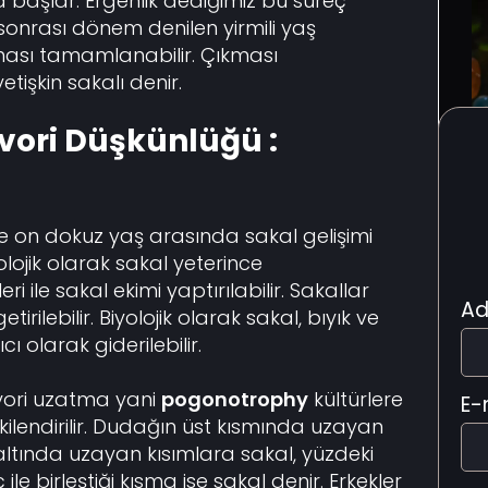
başlar. Ergenlik dediğimiz bu süreç
 sonrası dönem denilen yirmili yaş
ası tamamlanabilir. Çıkması
işkin sakalı denir.
avori Düşkünlüğü :
ile on dokuz yaş arasında sakal gelişimi
ojik olarak sakal yeterince
eri ile sakal ekimi yaptırılabilir. Sakallar
Ad
irilebilir. Biyolojik olarak sakal, bıyık ve
 olarak giderilebilir.
avori uzatma yani
pogonotrophy
kültürlere
E-
lişkilendirilir. Dudağın üst kısmında uzayan
 altında uzayan kısımlara sakal, yüzdeki
ile birleştiği kısma ise sakal denir. Erkekler