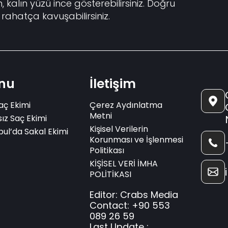
, kalın yüzü ince gösterebilirsiniz. Doğru
a rahatça kavuşabilirsiniz.
nu
İletişim
aç Ekimi
Çerez Aydınlatma
Metni
sız Saç Ekimi
Kişisel Verilerin
bul’da Sakal Ekimi
Korunması ve İşlenmesi
Politikası
KİŞİSEL VERİ İMHA
POLİTİKASI
Editor: Crabs Media
Contact: +90 553
089 26 59
Last Update :