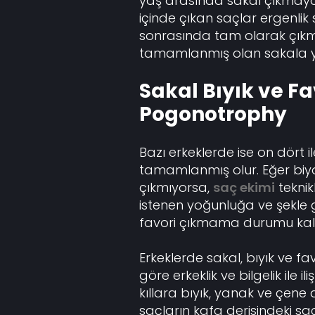
yaş arasında sakal çıkmaya 
içinde çıkan saçlar ergenlik
sonrasında tam olarak çıkm
tamamlanmış olan sakala yet
Sakal Bıyık ve F
Pogonotrophy
Bazı erkeklerde ise on dört 
tamamlanmış olur. Eğer biyol
çıkmıyorsa,
saç ekimi
teknikl
istenen yoğunluğa ve şekle get
favori çıkmama durumu kalıcı
Erkeklerde sakal, bıyık ve f
göre erkeklik ve bilgelik ile i
kıllara bıyık, yanak ve çene
saçların kafa derisindeki saç 