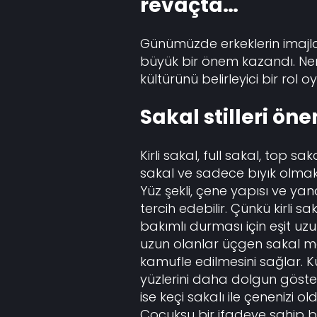
revaçta…
Günümüzde erkeklerin imajla
büyük bir önem kazandı. Ner
kültürünü belirleyici bir rol
Sakal stilleri öne
Kirli sakal, full sakal, top sak
sakal ve sadece bıyık olmak ü
Yüz şekli, çene yapısı ve yan
tercih edebilir. Çünkü kirli 
bakımlı durması için eşit uzun
uzun olanlar üçgen sakal mo
kamufle edilmesini sağlar. Kü
yüzlerini daha dolgun göster
ise keçi sakalı ile çenenizi 
Çocuksu bir ifadeye sahip b