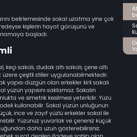
A
b
rını belirlemesinde sakal uzatma yine çok
S
edeyse kişilerin hayat görüşünü ve
K
 oynamaya başladı.
D
mli
Ya
al, keçi sakalı, dudak altı sakalı, çene altı
zere çeşitli stiller uygulanabilmektedir.
ak yapısı düzgün olan erkekler kirli sakalı
sakal yüzün yapısını saklamaz. Sakalın
lukta ve simetrik kesilmesi yeterlidir. Yüzü
deli kullanabilir. Sakal yüzün unluğunun
çük, ince ve zayıf yüzlü erkekler sakal ile
ebilir. Yüzünüz yuvarlak ve çeneniz küçük
olduğundan daha uzun gösterebilirsiniz.
ebek surat denilen ifadeye sahip olan