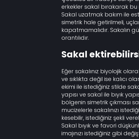
erkekler sakal bırakarak bu if
Sakal uzatmak bakım ile esteti
simetrik hale getirilmeli, uçla
kapatmamalıdır. Sakalın güze
orantılıdır.
Sakal ektirebilirs
Eğer sakalınız biyolojik ola
ve sıklıkta değil ise kalıcı o
ekimi ile istediğiniz stilde sak
yapısı ve sakal ile bıyık yap
bölgenin simetrik çıkması sa
mucizelerle sakalınızı istediğ
kesebilir, istediğiniz şekli vereb
Sakal bıyık ve favori düşkünl
imajınızı istediğiniz gibi deği