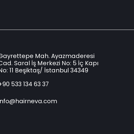
Gayrettepe Mah. Ayazmaderesi
Cad. Saral İş Merkezi No: 5 İç Kapı
No: 11 Beşiktaş/ İstanbul 34349
+90 533 134 63 37
info@hairneva.com