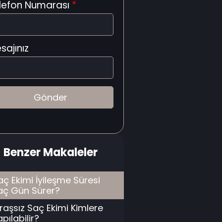
lefon Numarası
*
sajınız
Benzer Makaleler
aç Ekimi İyileşme Süresi
aç Gün Sürer?
ıraşsız Saç Ekimi Kimlere
pılabilir?