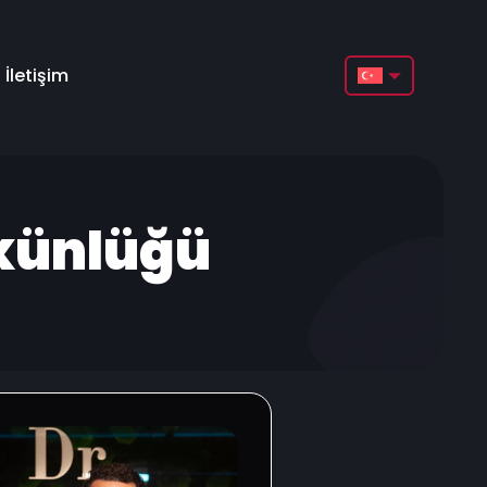
İletişim
English
Français
Deutsch
şkünlüğü
Türkçe
Русский
Italiano
Español
Български
العربية