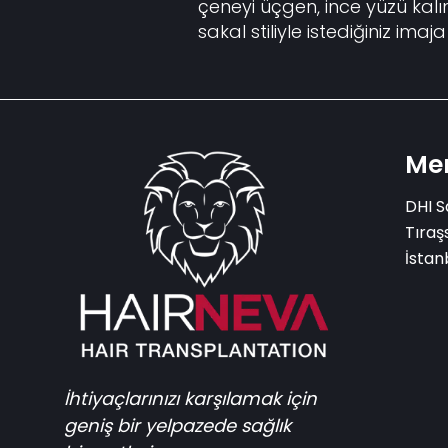
çeneyi üçgen, ince yüzü kalın
sakal stiliyle istediğiniz imaj
Me
DHI S
Tıraş
İstan
İhtiyaçlarınızı karşılamak için
geniş bir yelpazede sağlık